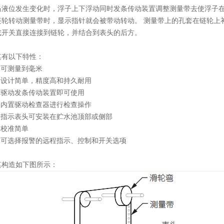
当液位发生变化时，浮子上下浮动同时发条传动装置调整测量带去使浮子
链轮转动测量带时，显示指针就会被带动转动。 测量带上的孔套在链轮上
或开关直接连接到链轮，并结合到表头的后方。
其有以下特性：
■ 可测量到毫米
■ 设计简单，精度高和持久耐用
■ 驱动发条传动装置即可使用
■ 内置驱动检查器进行检查操作
■ 指示表头可安装在贮水池顶部或侧部
■ 校准简单
■ 可选择报警的远程指示、控制和开关选项
其构造如下图所示：