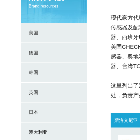
Brand resources
现代豪方代理
传感器及配套
美国
器、西班牙U
美国CHEC
德国
感器、奥地利
器、台湾TO
韩国
这里列出了
英国
处，负责产
日本
斯洛文尼亚
澳大利亚