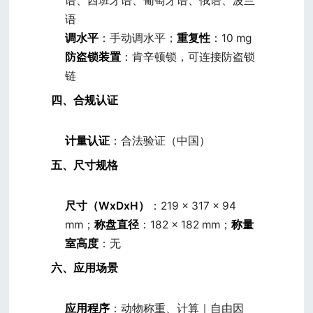
语、西班牙语、葡萄牙语、俄语、波兰
语
调水平
：手动调水平；
重复性
：10 mg
防盗锁装置
：肯辛顿锁，可连接防盗锁
链
四、合规认证
计量认证
：合法验证（中国）
五、尺寸规格
尺寸（WxDxH）
：219 × 317 × 94
mm；
称盘直径
：182 × 182 mm；
称量
室高度
：无
六、应用场景
应用程序
：动物称重、计算｜自由因