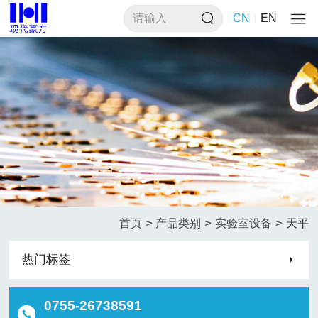
CN
EN
>
>
>
首页
产品类别
实验室设备
天平
热门标签
0755-26738591