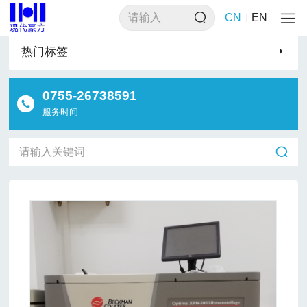
>
>
>
首页
产品类别
实验室设备
离心机
CN
EN
热门标签
0755-26738591
服务时间