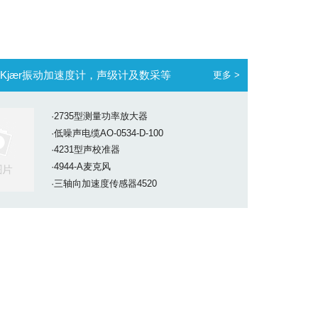
 & Kjær振动加速度计，声级计及数采等
更多 >
·2735型测量功率放大器
·低噪声电缆AO-0534-D-100
·4231型声校准器
·4944-A麦克风
·三轴向加速度传感器4520