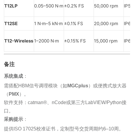
T12LP
0.05–500 N·m
±0.2% FS
50,000 rpm
IP54
T12SE
1 N·m–5 kN·m
±0.1% FS
20,000 rpm
IP67
T12-Wireless
1–2000 N·m
±0.15% FS
15,000 rpm
IP65
备注
系统集成
：
需搭配HBM信号调理模块（如
MGCplus
）或便携式放大器
（
PMX
）。
软件支持：catman®、nCode或第三方LabVIEW/Python接
口。
采购提示
：
提供ISO 17025校准证书，定制型号交货周期约6–10周。