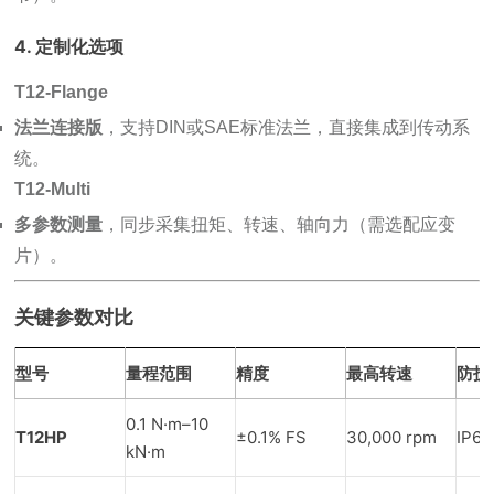
4. 定制化选项
T12-Flange
法兰连接版
，支持DIN或SAE标准法兰，直接集成到传动系
统。
T12-Multi
多参数测量
，同步采集扭矩、转速、轴向力（需选配应变
片）。
关键参数对比
型号
量程范围
精度
最高转速
防护
0.1 N·m–10
T12HP
±0.1% FS
30,000 rpm
IP65
kN·m